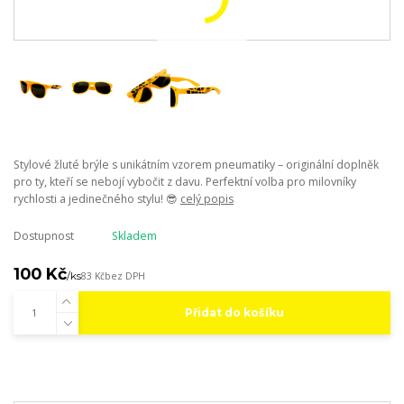
Stylové žluté brýle s unikátním vzorem pneumatiky – originální doplněk
pro ty, kteří se nebojí vybočit z davu. Perfektní volba pro milovníky
rychlosti a jedinečného stylu! 😎
celý popis
Dostupnost
Skladem
100 Kč
/
ks
83 Kč
bez DPH
Přidat do košíku