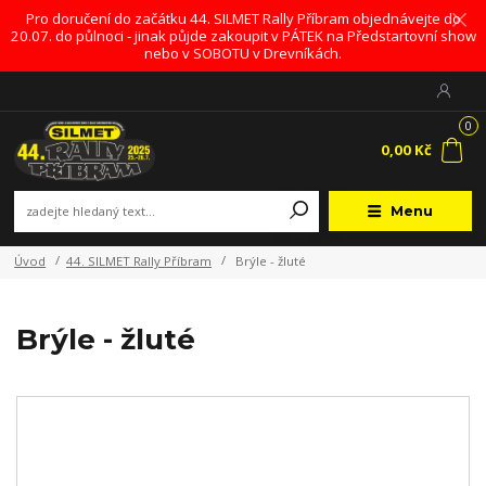
Pro doručení do začátku 44. SILMET Rally Příbram objednávejte do
20.07. do půlnoci - jinak půjde zakoupit v PÁTEK na Předstartovní show
nebo v SOBOTU v Drevníkách.
0
0,00 Kč
Menu
Úvod
44. SILMET Rally Příbram
Brýle - žluté
Brýle - žluté