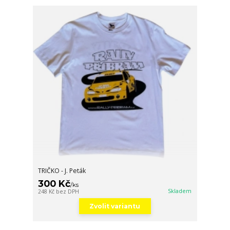
TRIČKO - J. Peták
300 Kč
/
ks
Skladem
248 Kč
bez DPH
Zvolit variantu