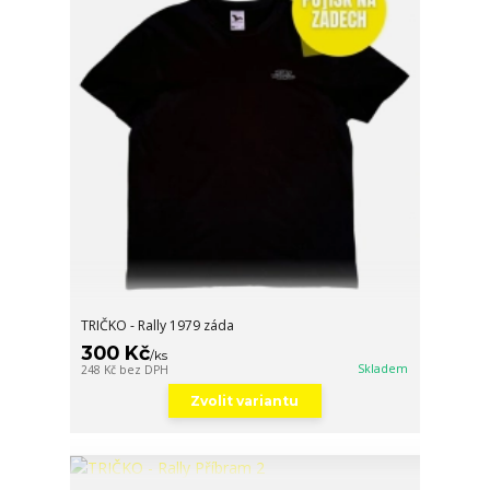
TRIČKO - Rally 1979 záda
300 Kč
/
ks
Skladem
248 Kč
bez DPH
Zvolit variantu