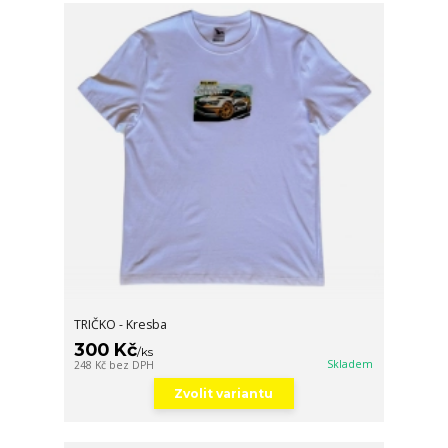
TRIČKO - Kresba
300 Kč
/
ks
Skladem
248 Kč
bez DPH
Zvolit variantu