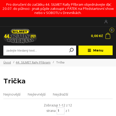
Pro doručení do začátku 44. SILMET Rally Příbram objednávejte do
20.07. do půlnoci - jinak půjde zakoupit v PÁTEK na Předstartovní show
nebo v SOBOTU v Drevníkách.
0
0,00 Kč
Menu
Úvod
44. SILMET Rally Příbram
Trička
Trička
Nejnovější
Nejlevnější
Nejdražší
Zobrazuji 1-12 z 12
strana
z 1