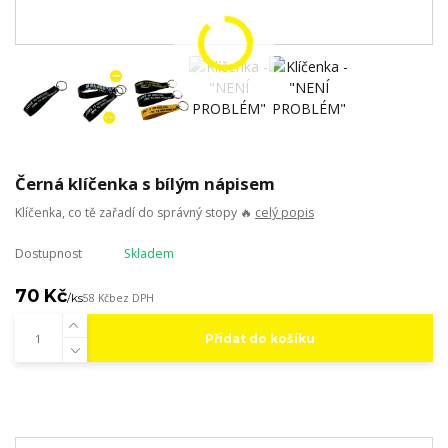
Černá klíčenka s bílým nápisem
Klíčenka, co tě zařadí do správný stopy 🔥
celý popis
Dostupnost
Skladem
70 Kč
/
ks
58 Kč
bez DPH
Přidat do košíku