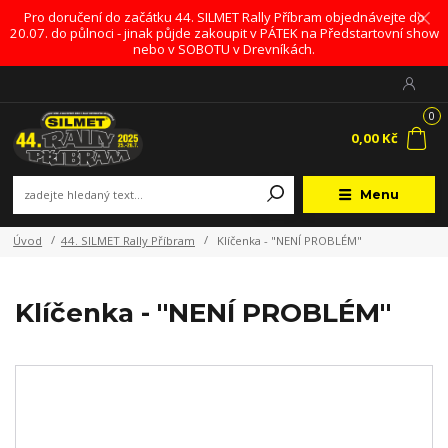
Pro doručení do začátku 44. SILMET Rally Příbram objednávejte do
20.07. do půlnoci - jinak půjde zakoupit v PÁTEK na Předstartovní show
nebo v SOBOTU v Drevníkách.
0
0,00 Kč
Menu
Úvod
44. SILMET Rally Příbram
Klíčenka - "NENÍ PROBLÉM"
Klíčenka - "NENÍ PROBLÉM"