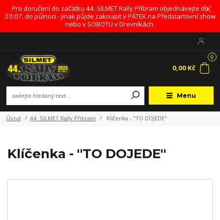
Pro doručení do začátku 44. SILMET Rally Příbram objednávejte do
20.07. do půlnoci - jinak půjde zakoupit v PÁTEK na Předstartovní show
nebo v SOBOTU v Drevníkách.
0
0,00 Kč
Menu
Úvod
44. SILMET Rally Příbram
Klíčenka - "TO DOJEDE"
Klíčenka - "TO DOJEDE"