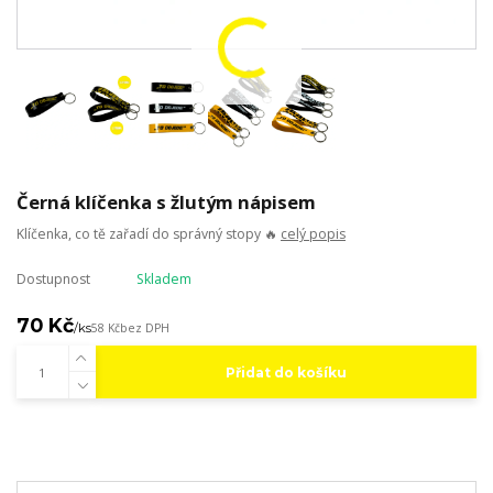
Černá klíčenka s žlutým nápisem
Klíčenka, co tě zařadí do správný stopy 🔥
celý popis
Dostupnost
Skladem
70 Kč
/
ks
58 Kč
bez DPH
Přidat do košíku