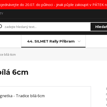
bjednávejte do 20.07. do půlnoci - jinak půjde zakoupit v PÁTE
TY
Hleda
44. SILMET Rally Příbram
ce bílá 6cm
bílá 6cm