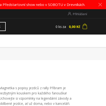
K na Předstartovní show nebo v SOBOTU v Drevníkách.
Přihlášení
0
ks
za
0,00 Kč
t
Magnetka s popisy jezdců z rally Příbram je
nezbytným kouskem pro každého fanouška!
Uchovejte si vzpomínky na legendární závody a
oblíbené jezdce, ať už doma, nebo v kanceláři.