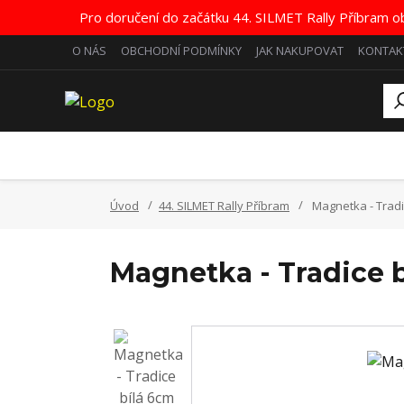
Pro doručení do začátku 44. SILMET Rally Příbram o
O NÁS
OBCHODNÍ PODMÍNKY
JAK NAKUPOVAT
KONTAK
Úvod
44. SILMET Rally Příbram
Magnetka - Tradi
Magnetka - Tradice 