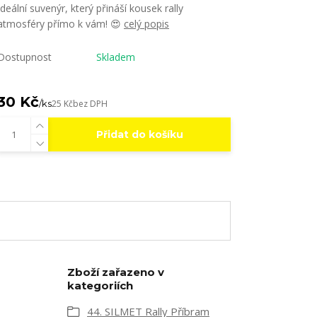
Ideální suvenýr, který přináší kousek rally
atmosféry přímo k vám! 😍
celý popis
Dostupnost
Skladem
30 Kč
/
ks
25 Kč
bez DPH
Přidat do košíku
Zboží zařazeno v
kategoriích
44. SILMET Rally Příbram