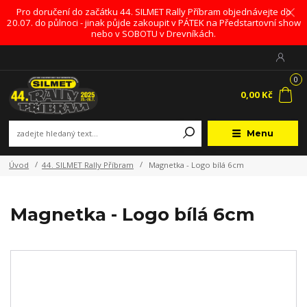
Pro doručení do začátku 44. SILMET Rally Příbram objednávejte do
20.07. do půlnoci - jinak půjde zakoupit v PÁTEK na Předstartovní show
nebo v SOBOTU v Drevníkách.
0
0,00 Kč
Menu
Úvod
44. SILMET Rally Příbram
Magnetka - Logo bílá 6cm
Magnetka - Logo bílá 6cm