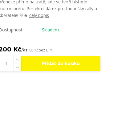
přenese přímo na tratě, kde se tvoří historie
motorsportu. Perfektní dárek pro fanoušky rally a
sběratele! 💛🔥
celý popis
Dostupnost
Skladem
200 Kč
/
ks
165 Kč
bez DPH
Přidat do košíku