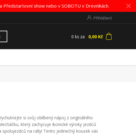
K na Předstartovní show nebo v SOBOTU v Drevníkách.
Přihlášení
0
ks
za
0,00 Kč
t
Vychutnejte si svůj oblíbený nápoj z originálního
plecháčku, který zachycuje ikonické výroky jezdců
a spolujezdců na rally! Tento jedinečný kousek vás