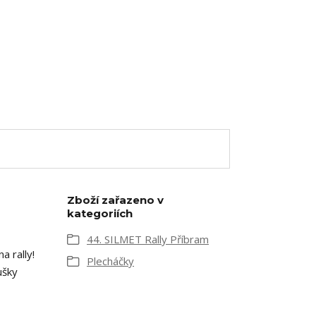
Zboží zařazeno v
kategoriích
44. SILMET Rally Příbram
a rally!
Plecháčky
ušky