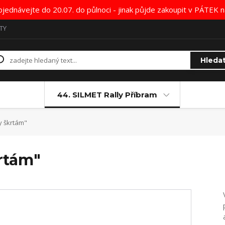
bjednávejte do 20.07. do půlnoci - jinak půjde zakoupit v PÁTE
TY
Hleda
44. SILMET Rally Příbram
y škrtám"
rtám"