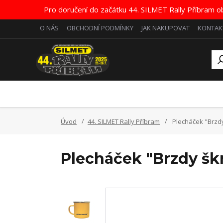
Pro doručení do začátku 44. SILMET Rally Příbram o
O NÁS
OBCHODNÍ PODMÍNKY
JAK NAKUPOVAT
KONTAK
Úvod
44. SILMET Rally Příbram
Plecháček "Brzd
Plecháček "Brzdy šk