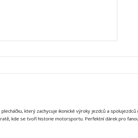
o plecháčku, který zachycuje ikonické výroky jezdců a spolujezdců n
atě, kde se tvoří historie motorsportu. Perfektní dárek pro fano