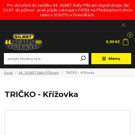
Pro doručení do začátku 44. SILMET Rally Příbram objednávejte do
20.07. do půlnoci - jinak půjde zakoupit v PÁTEK na Předstartovní show
nebo v SOBOTU v Drevníkách.
0
0,00 Kč
Menu
Úvod
44. SILMET Rally Příbram
TRIČKO - Křížovka
TRIČKO - Křížovka