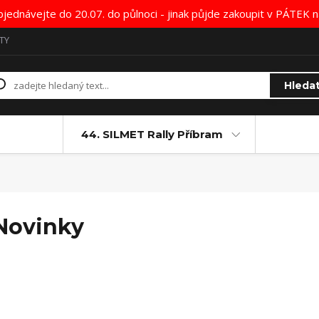
bjednávejte do 20.07. do půlnoci - jinak půjde zakoupit v PÁTE
TY
Hleda
44. SILMET Rally Příbram
Novinky