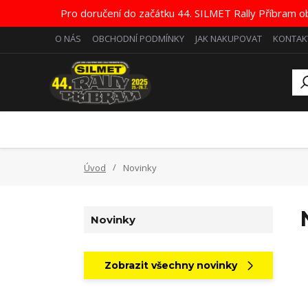
Pro doručení do začátku 44. SILMET Rally Příbram o
O NÁS
OBCHODNÍ PODMÍNKY
JAK NAKUPOVAT
KONTAK
Úvod
Novinky
Novinky
Zobrazit všechny novinky