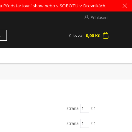
K na Předstartovní show nebo v SOBOTU v Drevníkách.
Přihlášení
0
ks
za
0,00 Kč
t
strana
z 1
strana
z 1